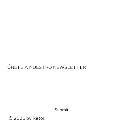
ÚNETE A NUESTRO NEWSLETTER
Email
*
Sí, me quiero suscribir al newsletter de Retor
*
Submit
© 2025 by Retor
.