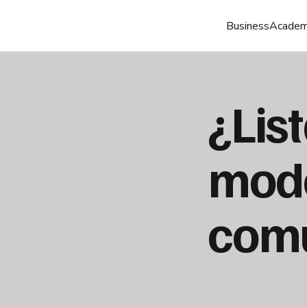
Business
Acade
¿Lis
modo
com