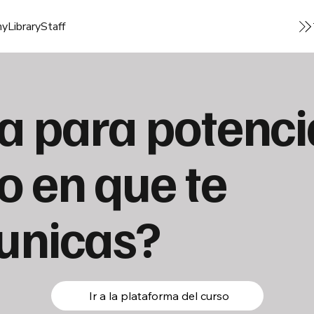
my
Library
Staff
ta para potenci
 en que te
unicas?
Ir a la plataforma del curso