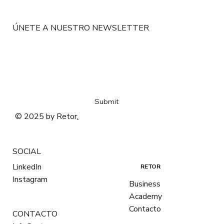
ser profesor parece más difícil que nunca
ÚNETE A NUESTRO NEWSLETTER
Email
*
Sí, me quiero suscribir al newsletter de Retor
*
Submit
© 2025 by Retor
.
SOCIAL
LinkedIn
RETOR
Instagram
Business
Academy
Contacto
CONTACTO