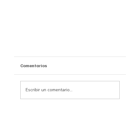
Comentarios
Escribir un comentario...
¿Qué está pasando en las aulas? Porque hoy