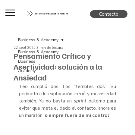
Contacto
Test de Asertividad Femenina
Business & Academy
22 sept 2025
3 min de lectura
Business & Academy
Pensamiento Crítico y
Business
Asertividad: solución a la
Academy
Ansiedad
Teo cumplió dos. Los “terribles dos”. Su 
perímetro de exploración creció y mi ansiedad 
también. Ya no basta un 
sprint
 paterno para 
evitar que meta el dedo al contacto, ahora es 
un maratón,
 siempre fuera de mi control.