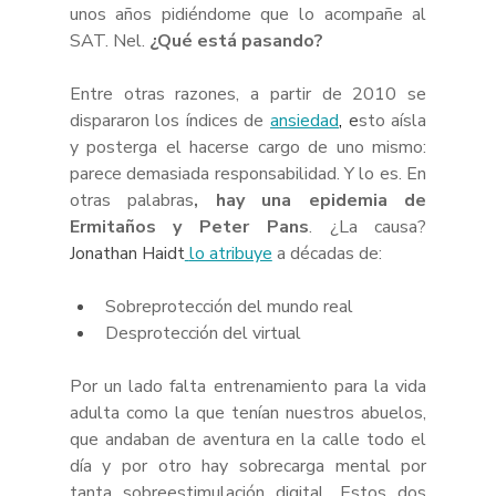
unos años pidiéndome que lo acompañe al 
SAT. Nel. 
¿Qué está pasando?
Entre otras razones, a partir de 2010 se 
dispararon los índices de 
ansiedad
, 
e
sto aísla 
y posterga el hacerse cargo de uno mismo: 
parece demasiada responsabilidad. Y lo es. En 
otras palabras
, hay una epidemia de 
Ermitaños y Peter Pans
. ¿La causa? 
Jonathan Haidt
lo atribuye
 a décadas de: 
Sobreprotección del mundo real
Desprotección del virtual
Por un lado falta entrenamiento para la vida 
adulta como la que tenían nuestros abuelos, 
que andaban de aventura en la calle todo el 
día y por otro hay sobrecarga mental por 
tanta sobreestimulación digital. Estos dos 