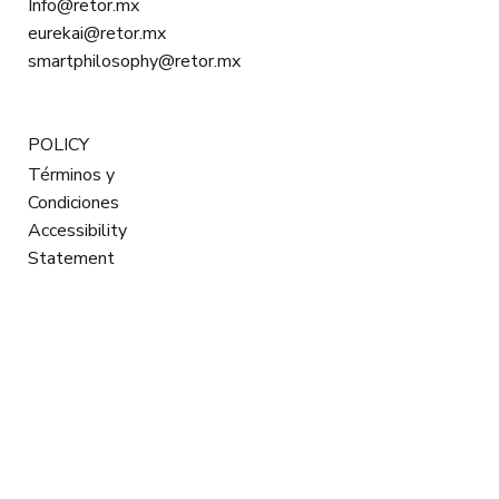
Info@retor.mx
eurekai@retor.mx
smartphilosophy@retor.mx
POLICY
Términos y
Condiciones
Accessibility
Statement